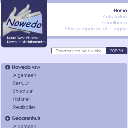
Home
Activiteiten
Fotoalbums
Werkgroepen en afdelingen
ZOEKEN
Nowedo vzw
Algemeen
Bestuur
Structuur
Historiek
Realisaties
Gebarenhuis
Algemeen