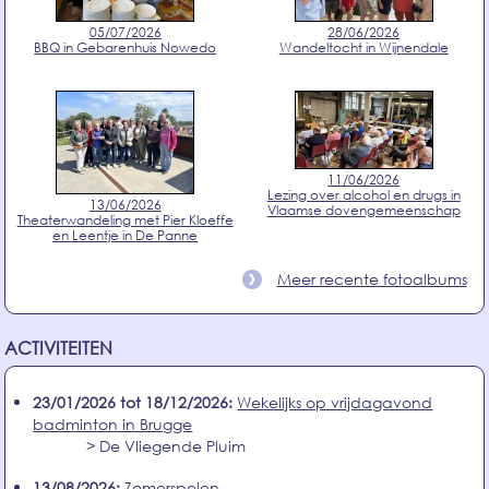
05/07/2026
28/06/2026
BBQ in Gebarenhuis Nowedo
Wandeltocht in Wijnendale
11/06/2026
Lezing over alcohol en drugs in
13/06/2026
Vlaamse dovengemeenschap
Theaterwandeling met Pier Kloeffe
en Leentje in De Panne
Meer recente fotoalbums
ACTIVITEITEN
23/01/2026 tot 18/12/2026:
Wekelijks op vrijdagavond
badminton in Brugge
> De Vliegende Pluim
13/08/2026:
Zomerspelen