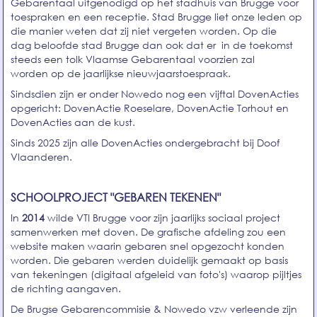
Gebarentaal uitgenodigd op het stadhuis van Brugge voor
toespraken en een receptie. Stad Brugge liet onze leden op
die manier weten dat zij niet vergeten worden. Op die
dag beloofde stad Brugge dan ook dat er in de toekomst
steeds een tolk Vlaamse Gebarentaal voorzien zal
worden op de jaarlijkse nieuwjaarstoespraak.
Sindsdien zijn er onder Nowedo nog een vijftal DovenActies
opgericht: DovenActie Roeselare, DovenActie Torhout en
DovenActies aan de kust.
Sinds 2025 zijn alle DovenActies ondergebracht bij Doof
Vlaanderen.
SCHOOLPROJECT "GEBAREN TEKENEN"
In
2014
wilde VTI Brugge voor zijn jaarlijks sociaal project
samenwerken met doven. De grafische afdeling zou een
website maken waarin gebaren snel opgezocht konden
worden. Die gebaren werden duidelijk gemaakt op basis
van tekeningen (digitaal afgeleid van foto's) waarop pijltjes
de richting aangaven.
De Brugse Gebarencommisie & Nowedo vzw verleende zijn