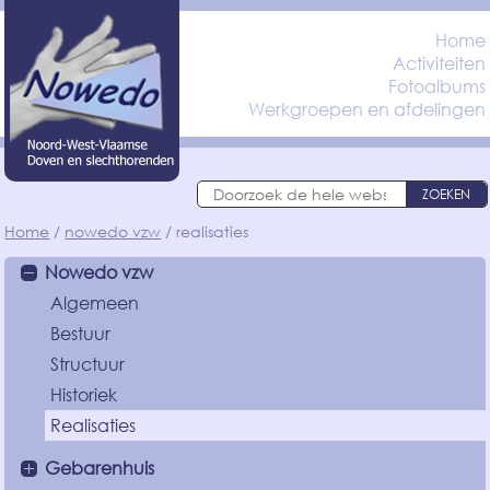
Home
Activiteiten
Fotoalbums
Werkgroepen en afdelingen
ZOEKEN
Home
nowedo vzw
realisaties
Nowedo vzw
Algemeen
Bestuur
Structuur
Historiek
Realisaties
Gebarenhuis